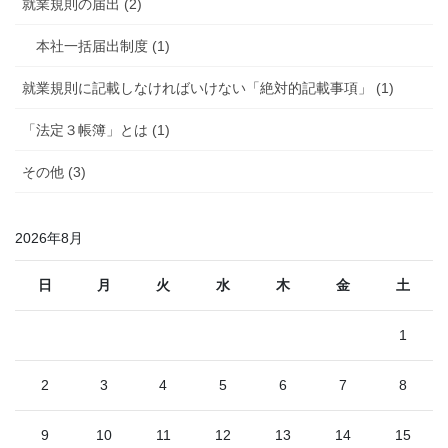
就業規則の届出 (2)
本社一括届出制度 (1)
就業規則に記載しなければいけない「絶対的記載事項」 (1)
「法定３帳簿」とは (1)
その他 (3)
2026年8月
日
月
火
水
木
金
土
1
2
3
4
5
6
7
8
9
10
11
12
13
14
15